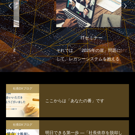
ITセミナー
それでは、「2025年の崖」問題に対
して、レガシーシステムを抱える多
くの日本企業はどのような取り組み
を行っていけばよいのでしょうか。
2025年の崖による損失を避け、飛躍
社長DXブログ
していくためにDXの推進のために、
ここからは「あなたの番」です
まずはITセミナーで意識の改革を行
うことが大切です。
社長DXブログ
明日できる第一歩 ―「社長依存を脱却し