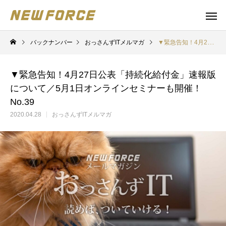
バックナンバー
おっさんずITメルマガ
▼緊急告知！4月27日公表「持続化給付金」速報版について／5月1日オンラインセミナーも開催！ No.39
▼緊急告知！4月27日公表「持続化給付金」速報版
について／5月1日オンラインセミナーも開催！
No.39
2020.04.28
おっさんずITメルマガ
WEBコンテンツ
補助金
WEBマーケティング戦略立案
補助金の取得