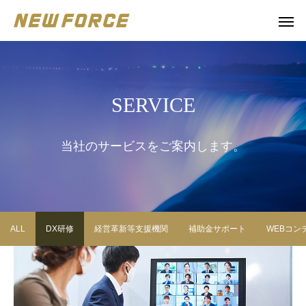
SERVICE
当社のサービスをご案内します。
ALL
DX研修
経営革新等支援機関
補助金サポート
WEBコン
WEBコンテンツ
補助金
WEBマーケティング戦略立案
補助金の取得