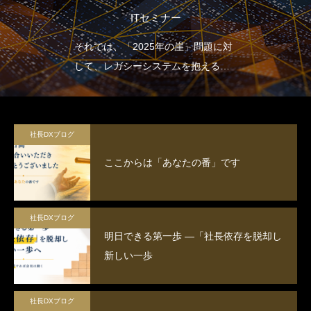
ITセミナー
それでは、「2025年の崖」問題に対
して、レガシーシステムを抱える多
くの日本企業はどのような取り組み
を行っていけばよいのでしょうか。
2025年の崖による損失を避け、飛躍
社長DXブログ
していくためにDXの推進のために、
ここからは「あなたの番」です
まずはITセミナーで意識の改革を行
うことが大切です。
社長DXブログ
明日できる第一歩 ―「社長依存を脱却し
新しい一歩
社長DXブログ