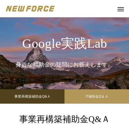
Google実践Lab
身近な補助金の疑問にお答えします。
事業再構築補助金Q&Ａ
IT補助金Q＆Ａ
事業再構築補助金Q&Ａ
WEBコンテンツ
補助金
WEBマーケティング戦略立案
補助金の取得