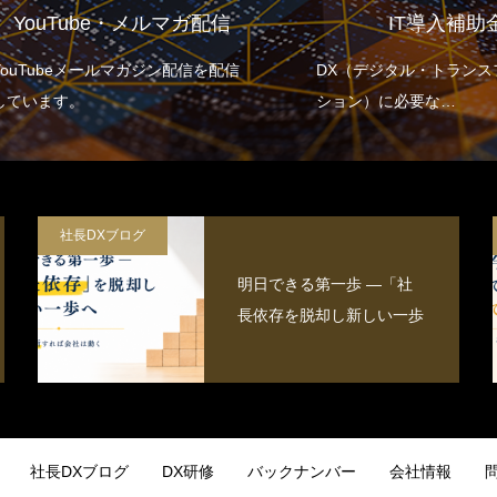
ouTube・メルマガ配信
IT導入補助金
Tubeメールマガジン配信を配信
DX（デジタル・トランスフォ
います。
ション）に必要な
全てをサポートする補助金
社長DXブログ
明日できる第一歩 ―「社
長依存を脱却し新しい一歩
社長DXブログ
DX研修
バックナンバー
会社情報