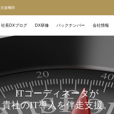
定支援機関
社長DXブログ
DX研修
バックナンバー
会社情報
ITコーディネータが
貴社のIT導入を伴走支援。
Claude Code DX研修
経営革新等支援機関
補助金の取得と活用をサポート
事業計画・財務計画・融資計