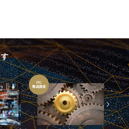
ます
WEB
ITC
マーケテ
養成講座
ィング