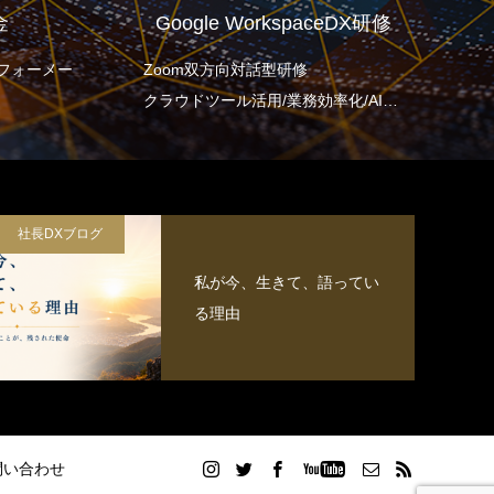
Google WorkspaceDX研修
W
ーメー
Zoom双方向対話型研修
DXの推
クラウドツール活用/業務効率化/AI連
で意識
携/プロジェクトマネジメントを包含
す。
社長DXブログ
私が今、生きて、語ってい
る理由
問い合わせ