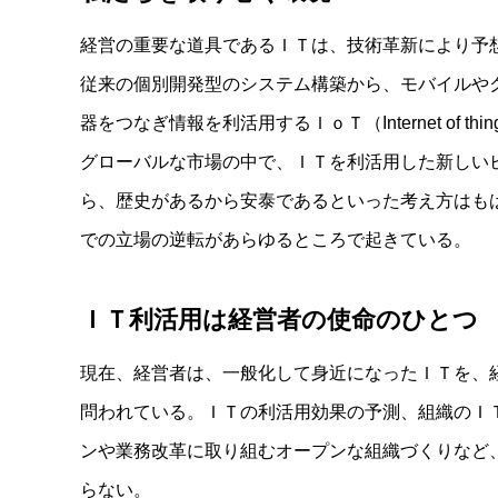
経営の重要な道具であるＩＴは、技術革新により予
従来の個別開発型のシステム構築から、モバイルや
器をつなぎ情報を利活用するＩｏＴ（Internet of
グローバルな市場の中で、ＩＴを利活用した新しい
ら、歴史があるから安泰であるといった考え方はも
での立場の逆転があらゆるところで起きている。
ＩＴ利活用は経営者の使命のひとつ
現在、経営者は、一般化して身近になったＩＴを、
問われている。ＩＴの利活用効果の予測、組織のＩ
ンや業務改革に取り組むオープンな組織づくりなど
らない。