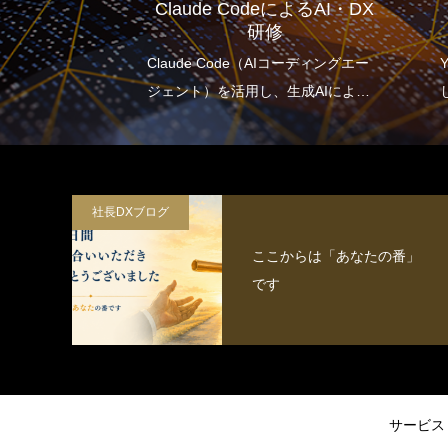
Claude CodeによるAI・DX
援機関
Y
研修
月30
Claude Code（AIコーディングエー
You
関（認定
ジェント）を活用し、生成AIによる
して
業務効率化・自動化のスキルを習得
するとともに、社内のDX推進を担う
人材を育成する。
社長DXブログ
ここからは「あなたの番」
です
サービス