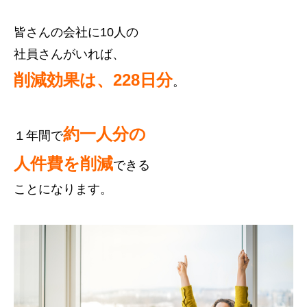
皆さんの会社に10人の
社員さんがいれば、
削減効果は、228日分
。
約一人分の
１年間で
人件費
を削減
できる
ことになります。