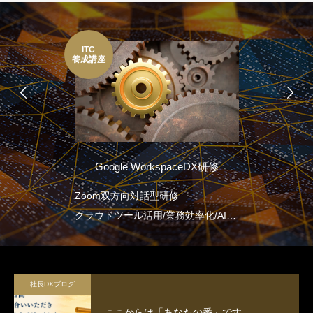
DXIT
セミナー
paceDX研修
ITセミナー
修
それでは、「2025年の崖」問題に対
務効率化/AI連
して、レガシーシステムを抱える多
ジメントを包含
くの日本企業はどのような取り組み
を行っていけばよいのでしょうか。
2025年の崖による損失を避け、飛躍
社長DXブログ
していくためにDXの推進のために、
ここからは「あなたの番」です