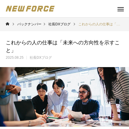
バックナンバー
社長DXブログ
これからの人の仕事は「未来への方向性を示すこと」
これからの人の仕事は「未来への方向性を示すこ
と」
2025.08.25
社長DXブログ
WEBコンテンツ
補助金
WEBマーケティング戦略立案
補助金の取得