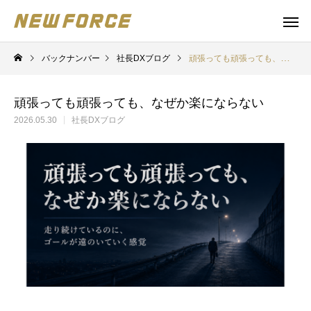
バックナンバー
社長DXブログ
頑張っても頑張っても、なぜか楽にならない
頑張っても頑張っても、なぜか楽にならない
2026.05.30
社長DXブログ
WEBコンテンツ
Claude 
WEBマーケティング戦略立案
補助金の取得