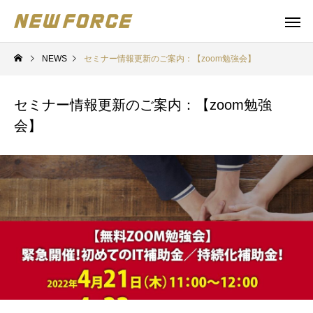
NEWS
セミナー情報更新のご案内：【zoom勉強会】
セミナー情報更新のご案内：【zoom勉強
会】
WEBコンテンツ
補助金
WEBマーケティング戦略立案
補助金の取得