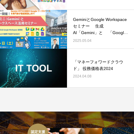
GeminiとGoogle Workspace
セミナー 生成
AI「Gemini」と 「Google
Workspace」の連携活用法
2025.05.04
「マネーフォワードクラウ
ド」 役務価格表2024
2024.04.08
認定支援