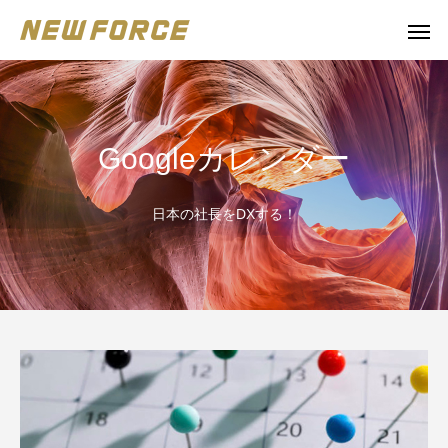
Googleカレンダー
日本の社長をDXする！
WEBコンテンツ
補助金
WEBマーケティング戦略立案
補助金の取得