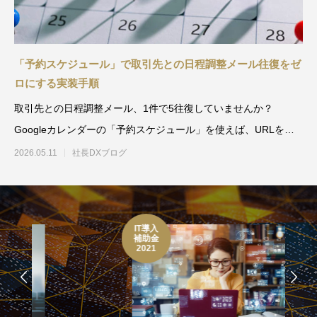
「予約スケジュール」で取引先との日程調整メール往復をゼ
ロにする実装手順
取引先との日程調整メール、1件で5往復していませんか？
Googleカレンダーの「予約スケジュール」を使えば、URLを送
るだけで相手が空き枠を
2026.05.11
社長DXブログ
IT導入
補助金
2021