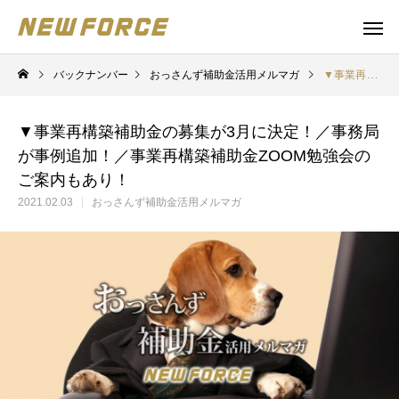
バックナンバー
おっさんず補助金活用メルマガ
▼事業再構築補助金の募集が3月に決定！／事務局が事例追加！／事業再構築補助金ZOOM勉強会のご案内もあり！
▼事業再構築補助金の募集が3月に決定！／事務局
が事例追加！／事業再構築補助金ZOOM勉強会の
ご案内もあり！
2021.02.03
おっさんず補助金活用メルマガ
WEBコンテンツ
補助金
WEBマーケティング戦略立案
補助金の取得