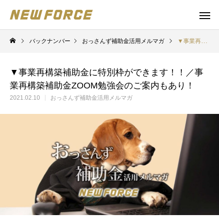
バックナンバー
おっさんず補助金活用メルマガ
▼事業再構築補助金に特別枠ができます！！／事業再構築補助金ZOOM勉強会のご案内もあり！
▼事業再構築補助金に特別枠ができます！！／事
業再構築補助金ZOOM勉強会のご案内もあり！
2021.02.10
おっさんず補助金活用メルマガ
WEBコンテンツ
補助金
WEBマーケティング戦略立案
補助金の取得