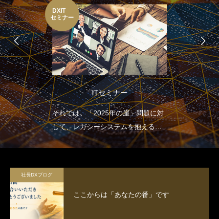
DXIT
セミナー
ITセミナー
それでは、「2025年の崖」問題に対
して、レガシーシステムを抱える多
くの日本企業はどのような取り組み
を行っていけばよいのでしょうか。
2025年の崖による損失を避け、飛躍
社長DXブログ
していくためにDXの推進のために、
ここからは「あなたの番」です
まずはITセミナーで意識の改革を行
うことが大切です。