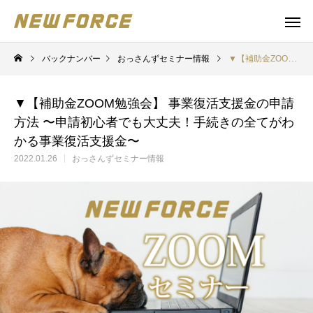
バックナンバー
おっさんずセミナー情報
▼【補助金ZOOM勉強会】 事業復活支援金の申請方法 〜申請初心者でも大丈夫！手続きの全てがわかる事業復活支援金〜
▼【補助金ZOOM勉強会】 事業復活支援金の申請
方法 〜申請初心者でも大丈夫！手続きの全てがわ
かる事業復活支援金〜
2022.01.26
おっさんずセミナー情報
WEBコンテンツ
Claude 
WEBマーケティング戦略立案
補助金の取得