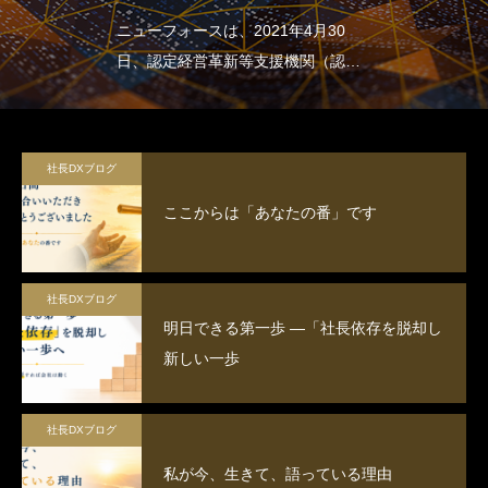
ニューフォースは、2021年4月30
日、認定経営革新等支援機関（認定
支援機関）となりました
社長DXブログ
ここからは「あなたの番」です
社長DXブログ
明日できる第一歩 ―「社長依存を脱却し
新しい一歩
社長DXブログ
私が今、生きて、語っている理由