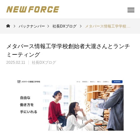
バックナンバー
社長DXブログ
メタバース情報工学学校創始者大瀧さんとランチミーティング
メタバース情報工学学校創始者大瀧さんとランチ
ミーティング
2025.02.11
社長DXブログ
WEBコンテンツ
補助金
WEBマーケティング戦略立案
補助金の取得