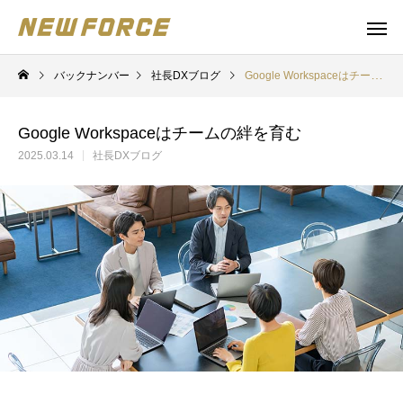
バックナンバー
社長DXブログ
Google Workspaceはチームの絆を育む
Google Workspaceはチームの絆を育む
2025.03.14
社長DXブログ
WEBコンテンツ
補助金
WEBマーケティング戦略立案
補助金の取得