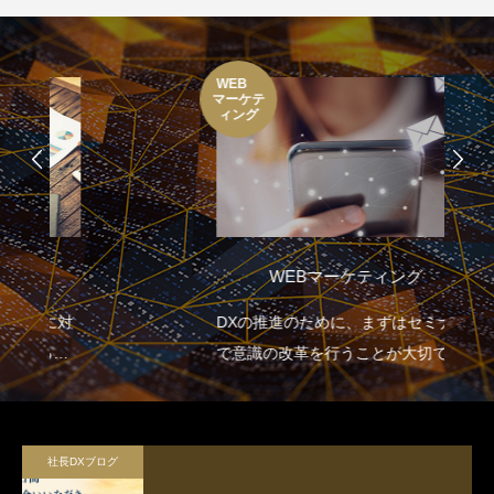
WEB
マーケテ
ィング
WEBマーケティング
DXの推進のために、まずはセミナー
で意識の改革を行うことが大切で
す。
社長DXブログ