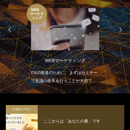
WEB
マーケテ
ィング
WEBマーケティング
DXの推進のために、まずはセミナー
で意識の改革を行うことが大切で
す。
社長DXブログ
ここからは「あなたの番」です