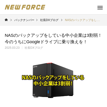
バックナンバー
社長DXブログ
NASのバックアップをしている中小企業は3割弱！今のうちにGoogleドライブに乗り換えを！
NASのバックアップをしている中小企業は3割弱！
今のうちにGoogleドライブに乗り換えを！
2025.03.23
社長DXブログ
WEBコンテンツ
Claude 
WEBマーケティング戦略立案
補助金の取得