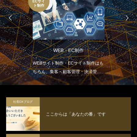
ECサイ
ト制作
WEB・EC制作
WEBサイト制作・ECサイト制作はも
ちろん、集客・顧客管理・決済管
理・在庫管理など企業の生産性向上
に重点を置いた設計をします。
社長DXブログ
ここからは「あなたの番」です