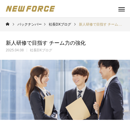
バックナンバー
社長DXブログ
新人研修で目指す チーム力の強化
新人研修で目指す チーム力の強化
2025.04.08
社長DXブログ
WEBコンテンツ
補助金
WEBマーケティング戦略立案
補助金の取得