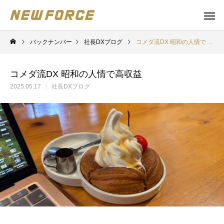
バックナンバー
社長DXブログ
コメダ流DX 昭和の人情で高収益
コメダ流DX 昭和の人情で高収益
2025.05.17
社長DXブログ
WEBコンテンツ
Claude 
WEBマーケティング戦略立案
補助金の取得