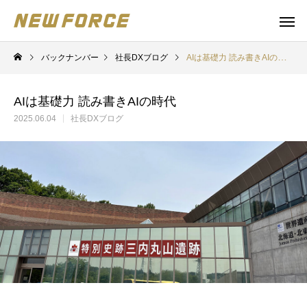
バックナンバー
社長DXブログ
AIは基礎力 読み書きAIの時代
AIは基礎力 読み書きAIの時代
2025.06.04
社長DXブログ
WEBコンテンツ
Claude 
WEBマーケティング戦略立案
補助金の取得