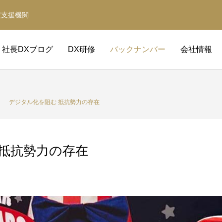
定支援機関
社長DXブログ
DX研修
バックナンバー
会社情報
デジタル化を阻む 抵抗勢力の存在
 抵抗勢力の存在
Claude Code DX研修
経営革新等支援機関
補助金の取得と活用をサポート
事業計画・財務計画・融資計