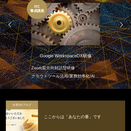
ITC
養成講座
Google WorkspaceDX研修
Zoom双方向対話型研修
クラウドツール活用/業務効率化/AI連
携/プロジェクトマネジメントを包含
社長DXブログ
ここからは「あなたの番」です