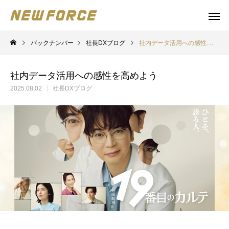
バックナンバー
社長DXブログ
社内データ活用への感性を高めよう
社内データ活用への感性を高めよう
2025.08.02
社長DXブログ
WEBコンテンツ
Claude 
WEBマーケティング戦略立案
補助金の取得