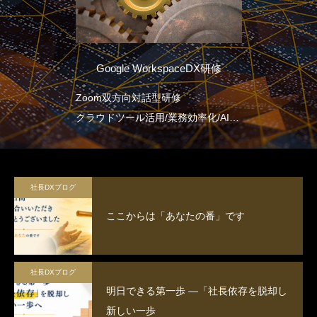
Google WorkspaceDX研修
Zoom双方向対話型研修
クラウドツール活用/業務効率化/AI連
携/プロジェクトマネジメントを包含
社長DXブログ
ここからは「あなたの番」です
社長DXブログ
明日できる第一歩 ―「社長依存を脱却し
新しい一歩