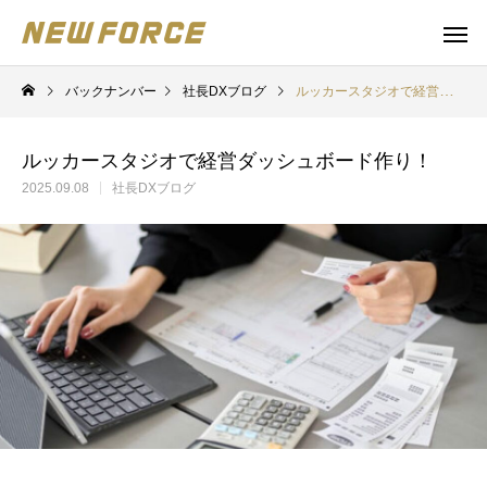
バックナンバー
社長DXブログ
ルッカースタジオで経営ダッシュボード作り！
ルッカースタジオで経営ダッシュボード作り！
2025.09.08
社長DXブログ
WEBコンテンツ
補助金
WEBマーケティング戦略立案
補助金の取得