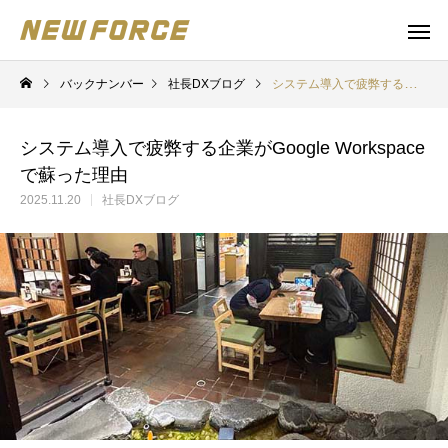
バックナンバー
社長DXブログ
システム導入で疲弊する企業がGoogle Workspaceで蘇った理由
システム導入で疲弊する企業がGoogle Workspace
で蘇った理由
2025.11.20
社長DXブログ
WEBコンテンツ
補助金
WEBマーケティング戦略立案
補助金の取得