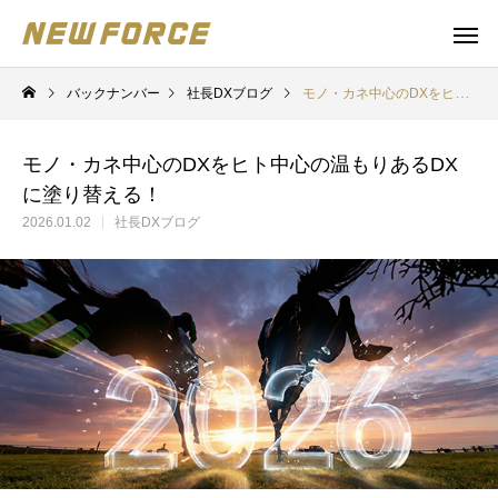
バックナンバー
社長DXブログ
モノ・カネ中心のDXをヒト中心の温もりあるDXに塗り替える！
モノ・カネ中心のDXをヒト中心の温もりあるDX
に塗り替える！
2026.01.02
社長DXブログ
WEBコンテンツ
Claude 
WEBマーケティング戦略立案
補助金の取得