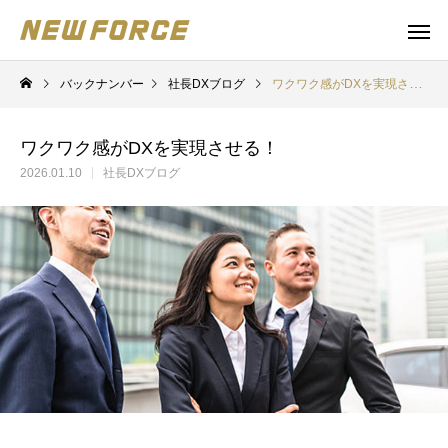
バックナンバー
社長DXブログ
ワクワク感がDXを実現させる！
ワクワク感がDXを実現させる！
2026.01.10
社長DXブログ
WEBコンテンツ
補助金
WEBマーケティング戦略立案
補助金の取得