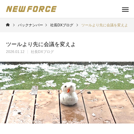
バックナンバー
社長DXブログ
ツールより先に会議を変えよ
ツールより先に会議を変えよ
2026.01.12
社長DXブログ
WEBコンテンツ
Claude 
WEBマーケティング戦略立案
補助金の取得