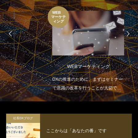
WEB
マーケテ
ィング
WEBマーケティング
DXの推進のために、まずはセミナー
で意識の改革を行うことが大切で
す。
社長DXブログ
ここからは「あなたの番」です