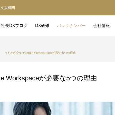
定支援機関
社長DXブログ
DX研修
バックナンバー
会社情報
うちの会社にGoogle Workspaceが必要な5つの理由
e Workspaceが必要な5つの理由
Claude Code DX研修
経営革新等支援機関
補助金の取得と活用をサポート
事業計画・財務計画・融資計