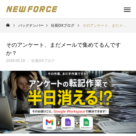
バックナンバー
社長DXブログ
そのアンケート、まだメールで集めてるんですか？
そのアンケート、まだメールで集めてるんです
か？
2026.05.19
社長DXブログ
WEBコンテンツ
Claude 
WEBマーケティング戦略立案
補助金の取得