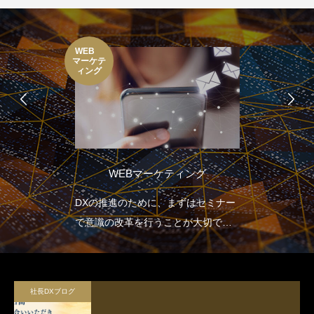
WEB
マーケテ
ィング
WEBマーケティング
DXの推進のために、まずはセミナー
で意識の改革を行うことが大切で
す。
社長DXブログ