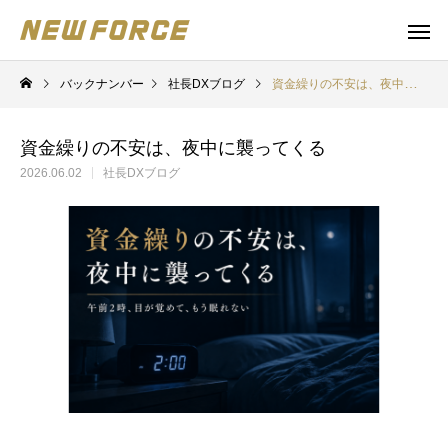
バックナンバー
社長DXブログ
資金繰りの不安は、夜中に襲ってくる
資金繰りの不安は、夜中に襲ってくる
2026.06.02
社長DXブログ
WEBコンテンツ
補助金
WEBマーケティング戦略立案
補助金の取得