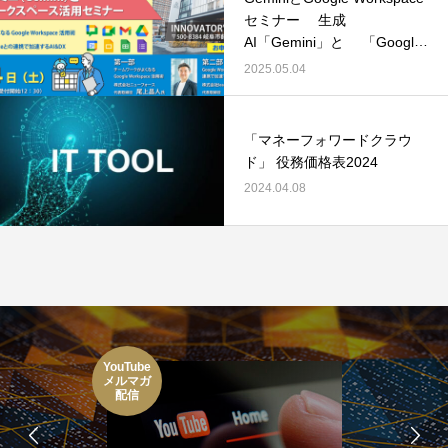
セミナー 生成
AI「Gemini」と 「Google
Workspace」の連携活用法
2025.05.04
「マネーフォワードクラウ
ド」 役務価格表2024
2024.04.08
YouTube
メルマガ
配信