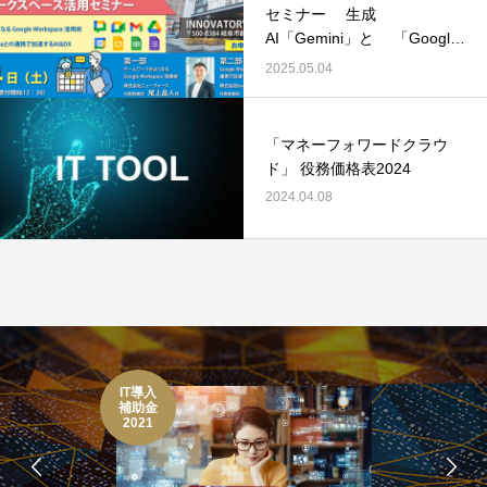
セミナー 生成
AI「Gemini」と 「Google
Workspace」の連携活用法
2025.05.04
「マネーフォワードクラウ
ド」 役務価格表2024
2024.04.08
IT導入
補助金
2021