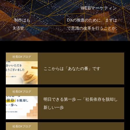
WEBマーケティング
DXの推進のために、まずはセミナー
で意識の改革を行うことが大切で
す。
社長DXブログ
ここからは「あなたの番」です
社長DXブログ
明日できる第一歩 ―「社長依存を脱却し
新しい一歩
社長DXブログ