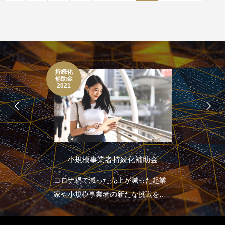
持続化
補助金
2021
小規模事業者持続化補助金
コロナ禍で減った売上が減った起業
家や小規模事業者の新たな挑戦を応
援します。