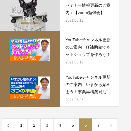
セミナー情報更新のご案
内：【zoom勉強会】
2021.05.12
YouTubeチャンネル更新
のご案内：IT補助金でネ
ットショップを作ろう！
2021.05.12
YouTubeチャンネル更新
のご案内：いまから始め
よう！事業再構築補助金
2021 2次公募の3つの準備
2021.05.05
1
2
3
4
5
6
7