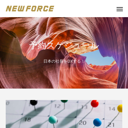
予約スケジュール
日本の社長をDXする！
WEBコンテンツ
補助金
WEBマーケティング戦略立案
補助金の取得