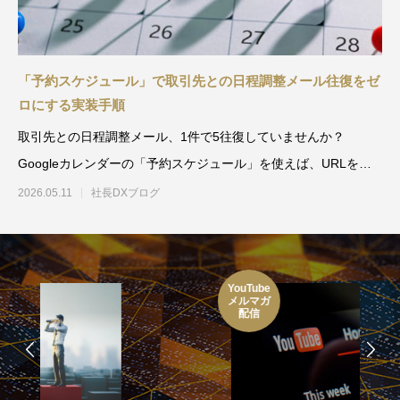
「予約スケジュール」で取引先との日程調整メール往復をゼ
ロにする実装手順
取引先との日程調整メール、1件で5往復していませんか？
Googleカレンダーの「予約スケジュール」を使えば、URLを送
るだけで相手が空き枠を
2026.05.11
社長DXブログ
YouTube
メルマガ
配信