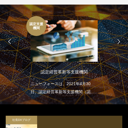
認定支援
機関
認定経営革新等支援機関
ニューフォースは、2021年4月30
日、認定経営革新等支援機関（認定
支援機関）となりました
社長DXブログ