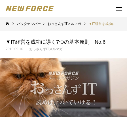
バックナンバー
おっさんずITメルマガ
▼IT経営を成功に導く7つの基本原則 No.6
▼IT経営を成功に導く7つの基本原則 No.6
2019.09.10
おっさんずITメルマガ
WEBコンテンツ
Claude 
WEBマーケティング戦略立案
補助金の取得