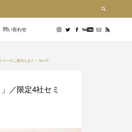
問い合わせ
ーのご案内もあり！ No.76
」／限定4社セミ
DX研修
画
Google WorkspaceDX研修