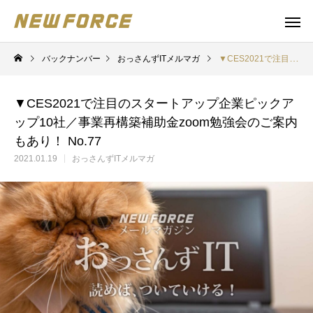
バックナンバー
おっさんずITメルマガ
▼CES2021で注目のスタートアップ企業ピックアップ10社／事業再構築補助金zoom勉強会のご案内もあり！ No.77
▼CES2021で注目のスタートアップ企業ピックア
ップ10社／事業再構築補助金zoom勉強会のご案内
もあり！ No.77
2021.01.19
おっさんずITメルマガ
WEBコンテンツ
補助金
WEBマーケティング戦略立案
補助金の取得