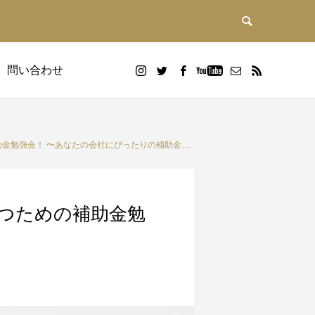
問い合わせ
勉強会！ 〜あなたの会社にぴったりの補助金は何？〜
勝つための補助金勉
DX研修
画
Google WorkspaceDX研修