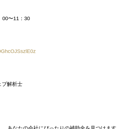
00〜11：30
I9GhcOJSszlE0z
ェブ解析士
、あなたの会社にぴったりの補助金を見つけます。