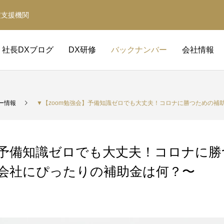
定支援機関
社長DXブログ
DX研修
バックナンバー
会社情報
ー情報
▼【zoom勉強会】予備知識ゼロでも大丈夫！コロナに勝つための補助金
会】予備知識ゼロでも大丈夫！コロナに
の会社にぴったりの補助金は何？〜
補助金サポート
経営革新等支援機関
補助金の取得と活用をサポート
事業計画・財務計画・融資計