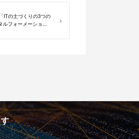
「ITの土づくりの3つの
から〜 No.99
ます