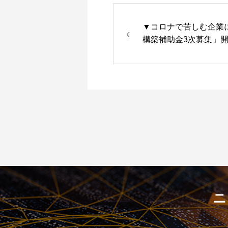
▼コロナで苦しむ企業
構築補助金3次募集」
あり！ No.98
ニ