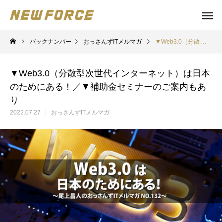
バックナンバー
おっさんずITメルマガ
▼Web3.0（分散型次世代インターネット）は日本のためにある！／▼補助金セミナーのご案内もあり
▼Web3.0（分散型次世代インターネット）は日本
のためにある！／▼補助金セミナーのご案内もあ
り
2022.07.27
おっさんずITメルマガ
WEBコンテンツ
Claude 
WEBマーケティング戦略立案
補助金の取得