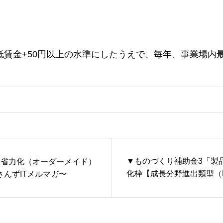
賃金+50円以上の水準にしたうえで、毎年、事業場内最
▼ものづくり補助金3「製
「省力化（オーダーメイド）
化枠【成長分野進出類型（
んずITメルマガ〜
昌人のおっさんずITメルマ