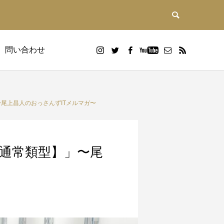
問い合わせ
尾上昌人のおっさんずITメルマガ〜
通常類型】」〜尾
DX研修
画
Google WorkspaceDX研修