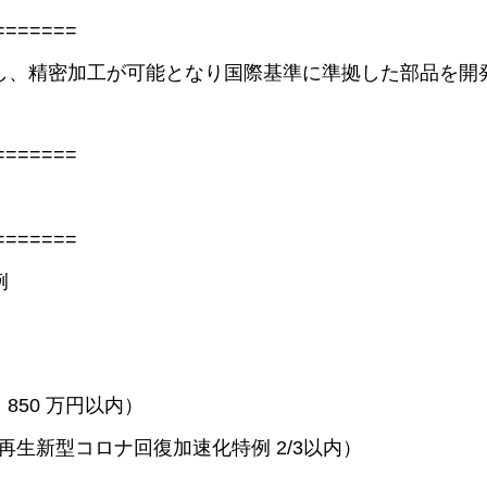
=======
し、精密加工が可能となり国際基準に準拠した部品を開
=======
=======
例
850 万円以内）
再生新型コロナ回復加速化特例 2/3以内）