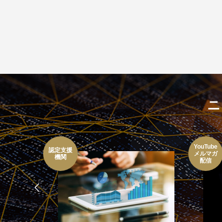
ニ
YouTube
認定支援
メルマガ
機関
配信