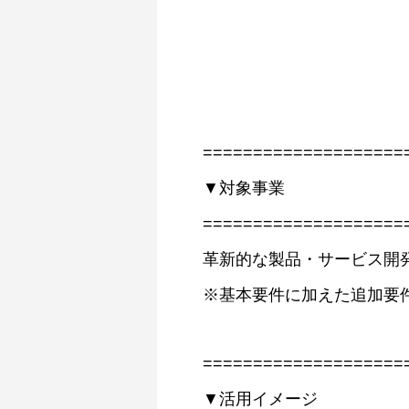
====================
▼対象事業
====================
革新的な製品・サービス開
※基本要件に加えた追加要
====================
▼活用イメージ