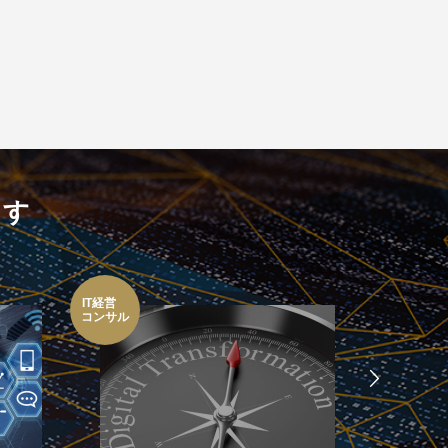
ます
WEB
IT経営
マーケテ
コンサル
ィング