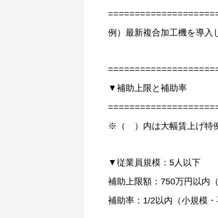
====================
例）最新複合加工機を導入
====================
▼補助上限と補助率
====================
※（ ）内は大幅賃上げ特
▼従業員規模：5人以下
補助上限額：750万円以内（ 
補助率：1/2以内（小規模・