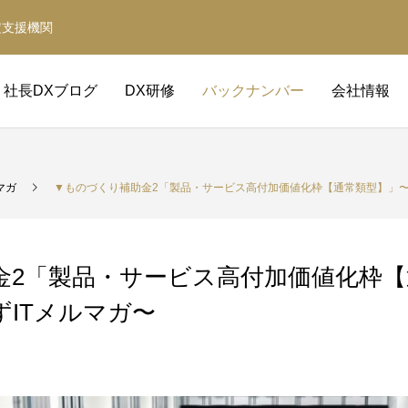
定支援機関
社長DXブログ
DX研修
バックナンバー
会社情報
マガ
▼ものづくり補助金2「製品・サービス高付加価値化枠【通常類型】」〜
金2「製品・サービス高付加価値化枠【
ITメルマガ〜
補助金サポート
経営革新等支援機関
補助金の取得と活用をサポート
事業計画・財務計画・融資計