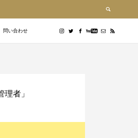
問い合わせ
e 管理者」
DX研修
画
Google WorkspaceDX研修