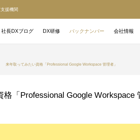
定支援機関
社長DXブログ
DX研修
バックナンバー
会社情報
来年取ってみたい資格「Professional Google Workspace 管理者」
ofessional Google Workspac
補助金サポート
経営革新等支援機関
補助金の取得と活用をサポート
事業計画・財務計画・融資計