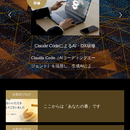
研修
Claude CodeによるAI・DX研修
Claude Code（AIコーディングエー
ジェント）を活用し、生成AIによる
業務効率化・自動化のスキルを習得
するとともに、社内のDX推進を担う
人材を育成する。
社長DXブログ
ここからは「あなたの番」です
社長DXブログ