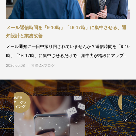
メール返信時間を「9-10時」「16-17時」に集中させる、通
知設計と業務改善
メール通知に一日中振り回されていませんか？返信時間を「9-10
時」「16-17時」に集中させるだけで、集中力が格段にアップ。
Gmail通知の
2026.05.08
社長DXブログ
ITC
養成講座