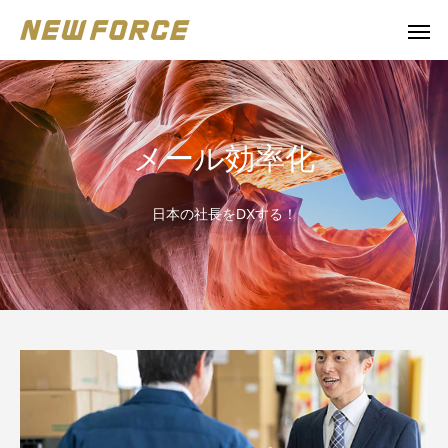
メール効率化
日本の社長をDXする！
WEBコンテンツ
Claude 
WEBマーケティング戦略立案
補助金の取得