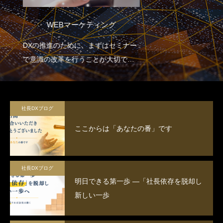
Google WorkspaceDX研修
ー
Zoom双方向対話型研修
クラウドツール活用/業務効率化/AI連
携/プロジェクトマネジメントを包含
社長DXブログ
ここからは「あなたの番」です
社長DXブログ
明日できる第一歩 ―「社長依存を脱却し
新しい一歩