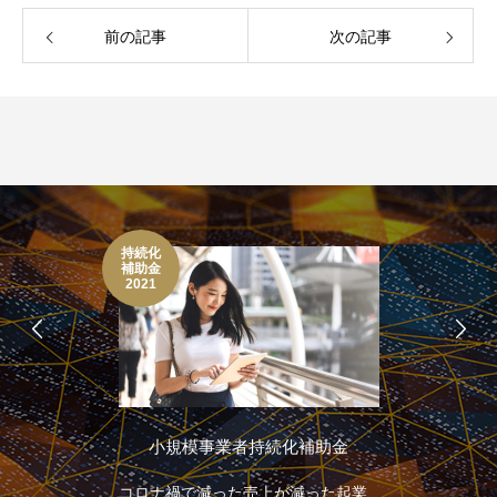
前の記事
次の記事
持続化
補助金
2021
小規模事業者持続化補助金
コロナ禍で減った売上が減った起業