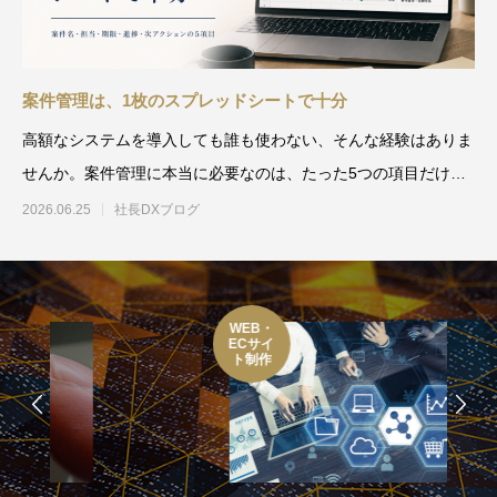
案件管理は、1枚のスプレッドシートで十分
高額なシステムを導入しても誰も使わない、そんな経験はありま
せんか。案件管理に本当に必要なのは、たった5つの項目だけ。
案件名、担当者、期限、進
2026.06.25
社長DXブログ
WEB・
ECサイ
ト制作