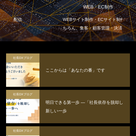
WEB・EC制作
WEBサイト制作・ECサイト制作はも
ちろん、集客・顧客管理・決済管
理・在庫管理など企業の生産性向上
に重点を置いた設計をします。
社長DXブログ
ここからは「あなたの番」です
社長DXブログ
明日できる第一歩 ―「社長依存を脱却し
新しい一歩
社長DXブログ