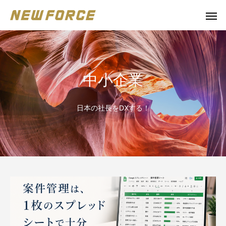
中小企業
日本の社長をDXする！
WEBコンテンツ
Claude 
WEBマーケティング戦略立案
補助金の取得