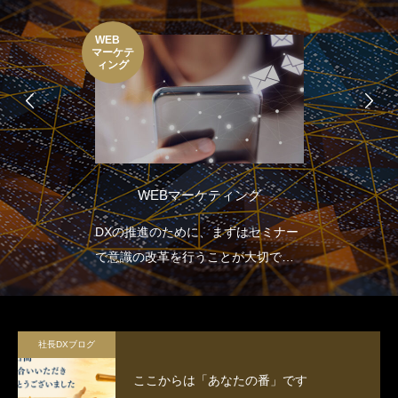
WEB
マーケテ
ィング
WEBマーケティング
DXの推進のために、まずはセミナー
で意識の改革を行うことが大切で
す。
社長DXブログ
ここからは「あなたの番」です