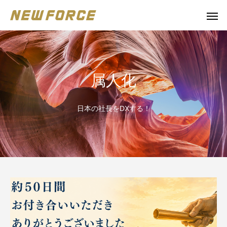
属人化
日本の社長をDXする！
WEBコンテンツ
補助金
WEBマーケティング戦略立案
補助金の取得