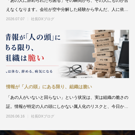
「あの人に辞められたら困る」その瞬間から、その人にものが言
えなくなります。会社が空中分解した経験から学んだ、人に依存
しない仕組み化の本当の意
2026.07.07
社長DXブログ
情報が「人の頭」にある限り、組織は脆い
「あの人がいないと回らない」という状況は、実は組織の脆さの
証。情報が特定の人の頭にしかない属人化のリスクと、今日から
始められる仕組み化の具体
2026.06.16
社長DXブログ