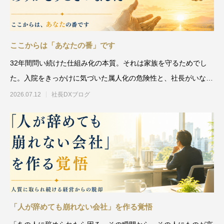
ここからは「あなたの番」です
32年間問い続けた仕組み化の本質。それは家族を守るためでし
た。入院をきっかけに気づいた属人化の危険性と、社長がいなく
ても回る会社の本当の意味
2026.07.12
社長DXブログ
「人が辞めても崩れない会社」を作る覚悟