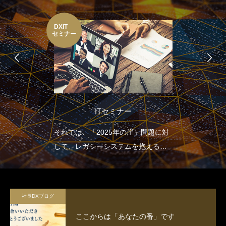
DXIT
セミナー
ITセミナー
それでは、「2025年の崖」問題に対
して、レガシーシステムを抱える多
くの日本企業はどのような取り組み
を行っていけばよいのでしょうか。
2025年の崖による損失を避け、飛躍
社長DXブログ
していくためにDXの推進のために、
ここからは「あなたの番」です
まずはITセミナーで意識の改革を行