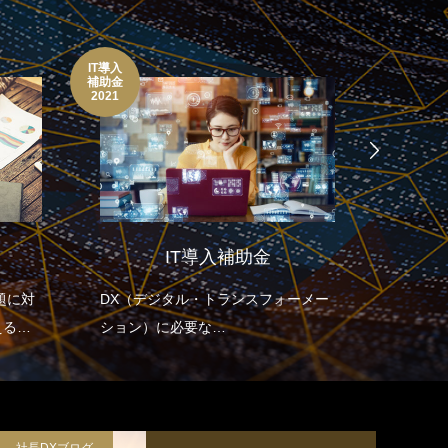
IT導入
ITC
補助金
養成講座
2021
IT導入補助金
Goog
題に対
DX（デジタル・トランスフォーメー
Zoom
える多
ション）に必要な
クラウド
り組み
全てをサポートする補助金
携/プロ
うか。
、飛躍
めに、