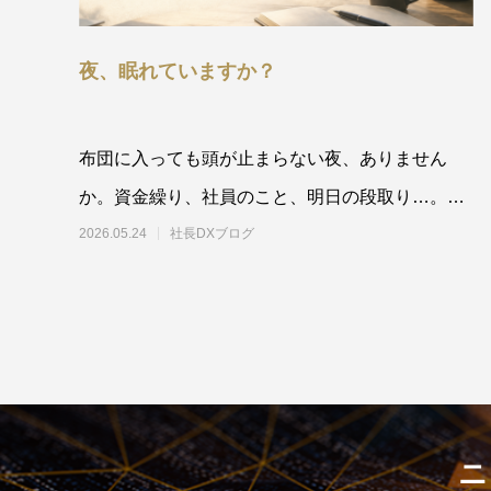
夜、眠れていますか？
布団に入っても頭が止まらない夜、ありません
か。資金繰り、社員のこと、明日の段取り…。5
人以下の会社の社長が眠れない本当の理由と、今
2026.05.24
社長DXブログ
夜からでき
ニ