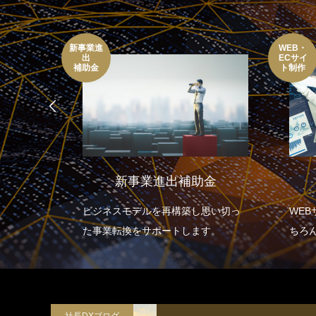
新事業進
WEB・
出
ECサイ
補助金
ト制作
ル
新事業進出補助金
ンに沿っ
ビジネスモデルを再構築し思い切っ
WE
ます。
た事業転換をサポートします。
ちろ
理・
に重