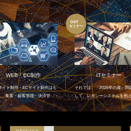
DXIT
セミナー
WEB・EC制作
ITセミナー
Bサイト制作・ECサイト制作はも
それでは、「2025年の崖」問
ん、集客・顧客管理・決済管
して、レガシーシステムを抱
在庫管理など企業の生産性向上
くの日本企業はどのような取
点を置いた設計をします。
を行っていけばよいのでしょ
2025年の崖による損失を避け
していくためにDXの推進のた