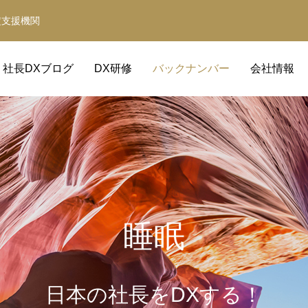
定支援機関
社長DXブログ
DX研修
バックナンバー
会社情報
睡眠
Claude Code DX研修
経営革新等支援機関
日本の社長をDXする！
補助金の取得と活用をサポート
事業計画・財務計画・融資計